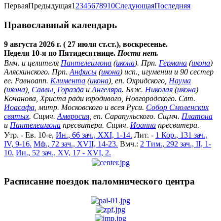
Первая
Предыдущая
1
2
3
4
5
6
7
8
9
10
Следующая
Последняя
Православный календарь
9 августа 2026 г. ( 27 июля ст.ст.), воскресенье.
Неделя 10-я по Пятидесятнице.
Поста нет.
Вмч. и целителя
Пантелеимона
(
икона
). Прп.
Германа
(
икона
)
Аляскинского. Прп.
Анфисы
(
икона
) исп., игумении и 90 сестер
ее. Равноапп.
Климента
(
икона
), еп. Охридского,
Наума
(
икона
),
Саввы
,
Горазда
и
Ангеляра
. Блж.
Николая
(
икона
)
Кочанова, Христа ради юродивого, Новгородского. Свт.
Иоасафа
, митр. Московского и всея Руси.
Собор Смоленских
святых
. Сщмч.
Амвросия
, еп. Сарапульского. Сщмч.
Платона
и
Пантелеимона
пресвитера. Сщмч.
Иоанна
пресвитера.
Утр. - Ев. 10-е,
Ин., 66 зач., XXI, 1-14.
Лит. -
1 Кор., 131 зач.,
IV, 9-16.
Мф., 72 зач., XVII, 14-23.
Вмч.:
2 Тим., 292 зач., II, 1-
10.
Ин., 52 зач., XV, 17 - XVI, 2.
Расписание поездок паломнического центра