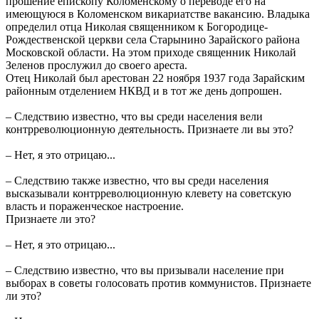
прошение епископу Коломенскому о переводе его на
имеющуюся в Коломенском викариатстве вакансию. Владыка
определил отца Николая священником к Богородице-
Рождественской церкви села Старынино Зарайского района
Московской области. На этом приходе священник Николай
Зеленов прослужил до своего ареста.
Отец Николай был арестован 22 ноября 1937 года Зарайским
районным отделением НКВД и в тот же день допрошен.
– Следствию известно, что вы среди населения вели
контрреволюционную деятельность. Признаете ли вы это?
– Нет, я это отрицаю...
– Следствию также известно, что вы среди населения
высказывали контрреволюционную клевету на советскую
власть и пораженческое настроение.
Признаете ли это?
– Нет, я это отрицаю...
– Следствию известно, что вы призывали население при
выборах в советы голосовать против коммунистов. Признаете
ли это?