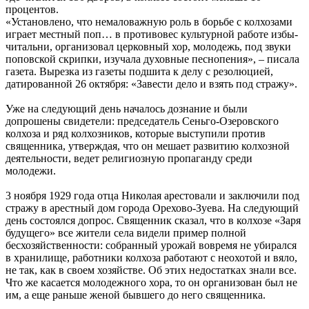
процентов.
«Установлено, что немаловажную роль в борьбе с колхозами
играет местный поп… в противовес культурной работе избы-
читальни, организовал церковный хор, молодежь, под звуки
поповской скрипки, изучала духовные песнопения», – писала
газета. Вырезка из газеты подшита к делу с резолюцией,
датированной 26 октября: «Завести дело и взять под стражу».
Уже на следующий день началось дознание и были
допрошены свидетели: председатель Сеньго-Озеровского
колхоза и ряд колхозников, которые выступили против
священника, утверждая, что он мешает развитию колхозной
деятельности, ведет религиозную пропаганду среди
молодежи.
3 ноября 1929 года отца Николая арестовали и заключили под
стражу в арестный дом города Орехово-Зуева. На следующий
день состоялся допрос. Священник сказал, что в колхозе «Заря
будущего» все жители села видели пример полной
бесхозяйственности: собранный урожай вовремя не убирался
в хранилище, работники колхоза работают с неохотой и вяло,
не так, как в своем хозяйстве. Об этих недостатках знали все.
Что же касается молодежного хора, то он организован был не
им, а еще раньше женой бывшего до него священника.