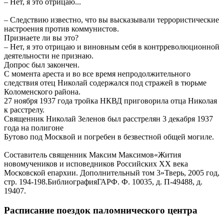
– Нет, я это отрицаю...
– Следствию известно, что вы высказывали террористические
настроения против коммунистов.
Признаете ли вы это?
– Нет, я это отрицаю и виновным себя в контрреволюционной
деятельности не признаю.
Допрос был закончен.
С момента ареста и во все время непродолжительного
следствия отец Николай содержался под стражей в тюрьме
Коломенского района.
27 ноября 1937 года тройка НКВД приговорила отца Николая
к расстрелу.
Священник Николай Зеленов был расстрелян 3 декабря 1937
года на полигоне
Бутово под Москвой и погребен в безвестной общей могиле.
Составитель священник Максим Максимов«Жития
новомучеников и исповедников Российских ХХ века
Московской епархии. Дополнительный том 3»Тверь, 2005 год,
стр. 194-198.БиблиографияГАРФ. Ф. 10035, д. П-49488, д.
19407.
Расписание поездок паломнического центра