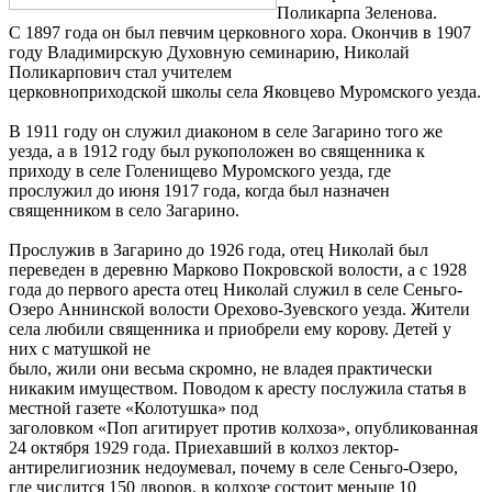
Поликарпа Зеленова.
С 1897 года он был певчим церковного хора. Окончив в 1907
году Владимирскую Духовную семинарию, Николай
Поликарпович стал учителем
церковноприходской школы села Яковцево Муромского уезда.
В 1911 году он служил диаконом в селе Загарино того же
уезда, а в 1912 году был рукоположен во священника к
приходу в селе Голенищево Муромского уезда, где
прослужил до июня 1917 года, когда был назначен
священником в село Загарино.
Прослужив в Загарино до 1926 года, отец Николай был
переведен в деревню Марково Покровской волости, а с 1928
года до первого ареста отец Николай служил в селе Сеньго-
Озеро Аннинской волости Орехово-Зуевского уезда. Жители
села любили священника и приобрели ему корову. Детей у
них с матушкой не
было, жили они весьма скромно, не владея практически
никаким имуществом. Поводом к аресту послужила статья в
местной газете «Колотушка» под
заголовком «Поп агитирует против колхоза», опубликованная
24 октября 1929 года. Приехавший в колхоз лектор-
антирелигиозник недоумевал, почему в селе Сеньго-Озеро,
где числится 150 дворов, в колхозе состоит меньше 10