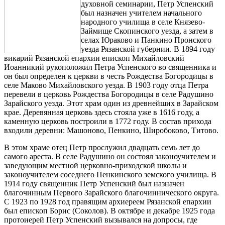
духовной семинарии, Петр Успенский
был назначен учителем начального
народного училища в селе Князево-
Займище Скопинского уезда, а затем в
селах Юраково и Панкино Пронского
уезда Рязанской губернии. В 1894 году
викарий Рязанской епархии епископ Михайловский
Иоанникий рукоположил Петра Успенского во священника и
он был определен к церкви в честь Рождества Богородицы в
селе Маково Михайловского уезда. В 1903 году отца Петра
перевели в церковь Рождества Богородицы в селе Радушино
Зарайского уезда. Этот храм один из древнейших в Зарайском
крае. Деревянная церковь здесь стояла уже в 1616 году, а
каменную церковь построили в 1772 году. В состав прихода
входили деревни: Машоново, Пенкино, Широбоково, Титово.
В этом храме отец Петр прослужил двадцать семь лет до
самого ареста. В селе Радушино он состоял законоучителем и
заведующим местной церковно-приходской школы и
законоучителем соседнего Пенкинского земского училища. В
1914 году священник Петр Успенский был назначен
благочинным Первого Зарайского благочиннического округа.
С 1923 по 1928 год правящим архиереем Рязанской епархии
был епископ Борис (Соколов). В октябре и декабре 1925 года
протоиерей Петр Успенский вызывался на допросы, где