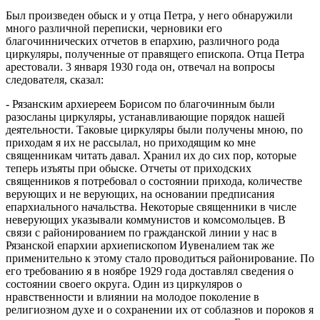
Был произведен обыск и у отца Петра, у него обнаружили
много различной переписки, черновики его
благочиннических отчетов в епархию, различного рода
циркуляры, полученные от правящего епископа. Отца Петра
арестовали. 3 января 1930 года он, отвечал на вопросы
следователя, сказал:
- Рязанским архиереем Борисом по благочинным были
разосланы циркуляры, устанавливающие порядок нашей
деятельности. Таковые циркуляры были получены мною, по
приходам я их не рассылал, но приходящим ко мне
священникам читать давал. Хранил их до сих пор, которые
теперь изъяты при обыске. Отчеты от приходских
священников я потребовал о состоянии прихода, количестве
верующих и не верующих, на основании предписания
епархиального начальства. Некоторые священники в числе
неверующих указывали коммунистов и комсомольцев. В
связи с районированием по гражданской линии у нас в
Рязанской епархии архиепископом Иувеналием так же
применительно к этому стало проводиться районирование. По
его требованию я в ноябре 1929 года доставлял сведения о
состоянии своего округа. Один из циркуляров о
нравственности и влиянии на молодое поколение в
религиозном духе и о сохранении их от соблазнов и пороков я