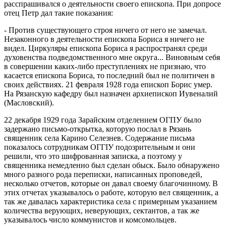
расспрашивался о деятельности своего епископа. При допросе
отец Петр дал такие показания:
- Против существующего строя ничего от него не замечал.
Незаконного в деятельности епископа Бориса я ничего не
видел. Циркуляры епископа Бориса я распространял среди
духовенства подведомственного мне округа... Виновным себя
в совершении каких-либо преступлениях не признаю, что
касается епископа Бориса, то последний был не политичен в
своих действиях. 21 февраля 1928 года епископ Борис умер.
На Рязанскую кафедру был назначен архиепископ Иувеналий
(Масловский).
22 декабря 1929 года Зарайским отделением ОГПУ было
задержано письмо-открытка, которую послал в Рязань
священник села Карино Селезнев. Содержание письма
показалось сотрудникам ОГГIУ подозрительным и они
решили, что это шифрованная записка, а поэтому у
священника немедленно был сделан обыск. Было обнаружено
много разного рода переписки, написанных проповедей,
несколько отчетов, которые он давал своему благочинному. В
этих отчетах указывалось о работе, которую вел священник, а
так же давалась характеристика села с примерным указанием
количества верующих, неверующих, сектантов, а так же
указывалось число коммунистов и комсомольцев.