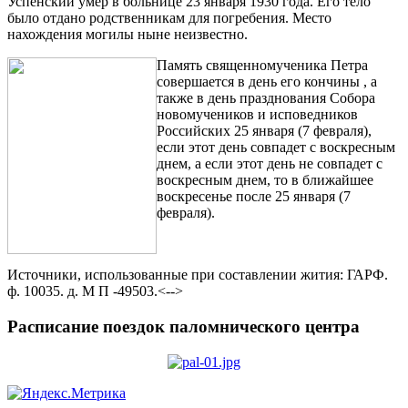
Успенский умер в больнице 23 января 1930 года. Его тело
было отдано родственникам для погребения. Место
нахождения могилы ныне неизвестно.
Память священномученика Петра
совершается в день его кончины , а
также в день празднования Собора
новомучеников и исповедников
Российских 25 января (7 февраля),
если этот день совпадет с воскресным
днем, а если этот день не совпадет с
воскресным днем, то в ближайшее
воскресенье после 25 января (7
февраля).
Источники, использованные при составлении жития: ГАРФ.
ф. 10035. д. М П -49503.<-->
Расписание поездок паломнического центра