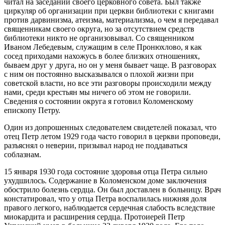
читал на заседании своего церковного совета. Был также
циркуляр об организации при церкви библиотеки с книгами
против дарвинизма, атеизма, материализма, о чем я передавал
священникам своего округа, но за отсутствием средств
библиотеки никто не организовывал. Со священником
Иваном Лебедевым, служащим в селе Пронюхлово, я как
сосед приходами нахожусь в более близких отношениях,
бываем друг у друга, но он у меня бывает чаще. В разговорах
с ним он постоянно высказывался о плохой жизни при
советской власти, но все эти разговоры происходили между
нами, среди крестьян мы ничего об этом не говорили.
Сведения о состоянии округа я готовил Коломенскому
епископу Петру.
Один из допрошенных следователем свидетелей показал, что
отец Петр летом 1929 года часто говорил в церкви проповеди,
разъяснял о неверии, призывал народ не поддаваться
соблазнам.
15 января 1930 года состояние здоровья отца Петра сильно
ухудшилось. Содержание в Коломенском доме заключения
обострило болезнь сердца. Он был доставлен в больницу. Врач
констатировал, что у отца Петра воспалилась нижняя доля
правого легкого, наблюдается сердечная слабость вследствие
миокардита и расширения сердца. Протоиерей Петр