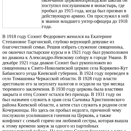
окончании церковноприходской школы он
поступил послушником в монастырь, где
пробыл до 1915 года, когда был призван в
действующую армию. Он прослужил в ней
в звании младшего унтер-офицера до 1918
года.
В 1918 году Созонт Федорович женился на Екатерине
Степановне Таргонской, глубоко верующей девушке из
благочестивой семьи. Решив избрать служение священника,
он окончил пастырские курсы и в 1921 году был рукоположен
во диакона к Александро-Невскому собору в городе Умани. В
декабре 1921 года диакон Созонт был рукоположен во
священника к Свято-Николаевской церкви села Коряжево-Кут
Бабанского уезда Киевской губернии. В 1924 году переведен в
село Томашовка Черкасской области. В 1928 году власти
арестовали его за неуплату налогов и осудили на три месяца
тюремного заключения. В 1930 году церковь была властями
закрыта и отец Созонт остался без прихода. В 1931 году он
был назначен служить в храм села Сычовка Христиновского
района Киевской области, а затем стал служить в родном селе
Кочержинцы. Но здесь он пробыл недолго, причиной чему
послужили усилившиеся гонения на Церковь, а также
конфликт с семьей горячо им любимой сестры, которая вышла
к этому времени замуж за одного из партийных