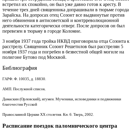
встретил их спокойно, он был уже давно готов к аресту. В
течение трех дней священника допрашивали в тюрьме города
Зарайска. На допросах отец Созонт все выдвинутые против
него обвинения в антисоветской и контрреволюционной
деятельности категорически отверг. После допросов он был
перевезен в тюрьму в городе Коломне.
3 ноября 1937 года тройка НКВД приговорила отца Созонта к
расстрелу. Священник Созонт Решетилов был расстрелян 5
ноября 1937 года и погребен в безвестной общей могиле на
полигоне Бутово под Москвой.
Библиография
ГАРФ. Ф. 10035, д. 18830.
АМП. Послужной список.
Дамаскин (Орловский), игумен. Мученики, исповедники и подвижники
благочестия Русской
Православной Церкви XX столетия. Кн. 6. Тверь, 2002.
Расписание поездок паломнического центра