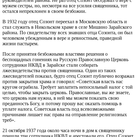
руководителей района. Не раз отец Созонт беседовал о вере с
мужем сестры, но, несмотря на все усилия священника, тот
остался непреклонен в своем безбожии.
В 1932 году отец Созонт переехал в Московскую область и
стал служить в Никольском храме в селе Мишино Зарайского
района. По свидетельству всех знавших отца Созонта, он был
человеком убежденным в вере и ревностным, праведной
жизни пастырем.
После принятия безбожными властями решения о
беспощадных гонениях на Русскую Православную Церковь
сотрудники НКВД в Зарайске стали собирать
лжесвидетельства против священника. Один из таких
лжесвидетелей показал, будто отец Созонт публично возражал
против закрытия храма и говорил: «Советская власть нас
кругом ограбила. Требует заплатить непосильный налог с той
целью, чтобы закрыть церковь. Православные, вы же знаете,
что церковь нам нужна, в ней мы можем показать свою
преданность Богу, и потому прошу вас оказать помощь в
уплате налога. Советская власть под всевозможными
причинами лишает нас права на отправление религиозных
треб».
21 октября 1937 года около часа ночи в дом к священнику
пришли три сотрудника НКВД и арестовали его. Отец Созонт